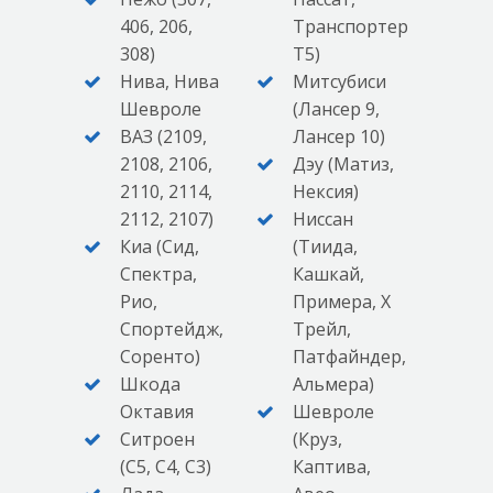
406, 206,
Транспортер
308)
Т5)
Нива, Нива
Митсубиси
Шевроле
(Лансер 9,
ВАЗ (2109,
Лансер 10)
2108, 2106,
Дэу (Матиз,
2110, 2114,
Нексия)
2112, 2107)
Ниссан
Киа (Сид,
(Тиида,
Спектра,
Кашкай,
Рио,
Примера, Х
Спортейдж,
Трейл,
Соренто)
Патфайндер,
Шкода
Альмера)
Октавия
Шевроле
Ситроен
(Круз,
(С5, С4, С3)
Каптива,