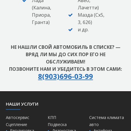
Лада
Авео,
(Калина,
Лачетти)
Приора,
Мазда (Сх5,
Гранта)
3, 626)
и др.
НЕ НАШЛИ СВОЙ АВТОМОБИЛЬ В СПИСКЕ? —
ВРЯД ЛИ МЫ ДО СИХ ПОР ЕГО НЕ
ОБСЛУЖИВАЕМ!
ПОЗВОНИТЕ НАМ И УБЕДИТЕСЬ В ЭТОМ САМИ:
8(903)696-03-99
НАШИ УСЛУГИ
Автосервис
КПП
Система климата
Сцепление
Подвеска
авто
Регулировка
Диагностика
Антифриз