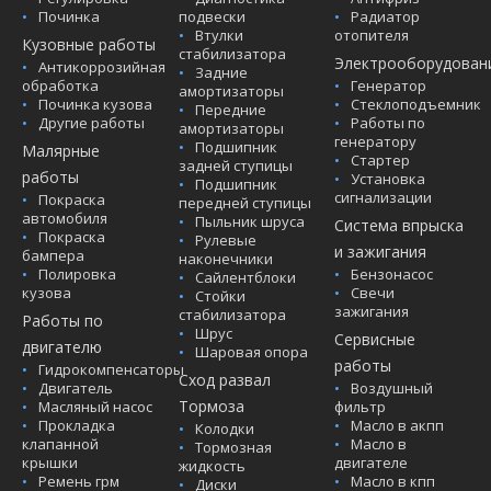
Починка
подвески
Радиатор
Втулки
отопителя
Кузовные работы
стабилизатора
Электрооборудован
Антикоррозийная
Задние
обработка
Генератор
амортизаторы
Починка кузова
Стеклоподъемник
Передние
Другие работы
Работы по
амортизаторы
генератору
Подшипник
Малярные
Стартер
задней ступицы
работы
Установка
Подшипник
сигнализации
Покраска
передней ступицы
автомобиля
Пыльник шруса
Система впрыска
Покраска
Рулевые
и зажигания
бампера
наконечники
Полировка
Бензонасос
Сайлентблоки
кузова
Свечи
Стойки
зажигания
стабилизатора
Работы по
Шрус
Сервисные
двигателю
Шаровая опора
работы
Гидрокомпенсаторы
Сход развал
Двигатель
Воздушный
Тормоза
Масляный насос
фильтр
Прокладка
Масло в акпп
Колодки
клапанной
Масло в
Тормозная
крышки
двигателе
жидкость
Ремень грм
Масло в кпп
Диски