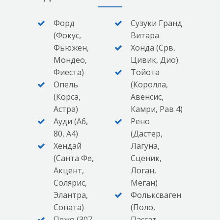
Форд
Сузуки Гранд
(Фокус,
Витара
Фьюжен,
Хонда (Срв,
Мондео,
Цивик, Дио)
Фиеста)
Тойота
Опель
(Королла,
(Корса,
Авенсис,
Астра)
Камри, Рав 4)
Ауди (А6,
Рено
80, А4)
(Дастер,
Хендай
Лагуна,
(Санта Фе,
Сценик,
Акцент,
Логан,
Солярис,
Меган)
Элантра,
Фольксваген
Соната)
(Поло,
Пежо (307,
Пассат,