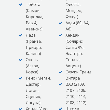
Тойота
Фиеста,
(Камри,
Мондео,
Королла,
Фокус)
Рав 4,
Ауди (80, А4,
Авенсис)
А6)
Лада
Хендай
(Гранта,
(Солярис,
Приора,
Санта Фе,
Калина)
Элантра,
Опель
Соната,
(Астра,
Акцент)
Корса)
Сузуки Гранд
Рено (Меган,
Витара
Дастер,
ВАЗ (2109,
Логан,
2107, 2106,
Сценик,
2110, 2114,
Лагуна)
2108, 2112)
Хонда (Дио,
Шкода