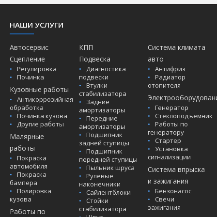
НАШИ УСЛУГИ
Автосервис
КПП
Система климата
Сцепление
Подвеска
авто
Регулировка
Диагностика
Антифриз
Починка
подвески
Радиатор
Втулки
отопителя
Кузовные работы
стабилизатора
Электрооборудован
Антикоррозийная
Задние
обработка
Генератор
амортизаторы
Починка кузова
Стеклоподъемник
Передние
Другие работы
Работы по
амортизаторы
генератору
Подшипник
Малярные
Стартер
задней ступицы
работы
Установка
Подшипник
сигнализации
Покраска
передней ступицы
автомобиля
Пыльник шруса
Система впрыска
Покраска
Рулевые
и зажигания
бампера
наконечники
Полировка
Бензонасос
Сайлентблоки
кузова
Свечи
Стойки
зажигания
стабилизатора
Работы по