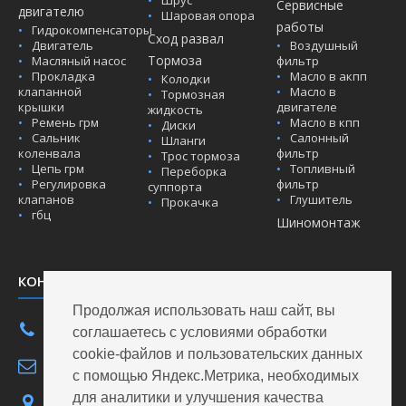
Шрус
Сервисные
двигателю
Шаровая опора
работы
Гидрокомпенсаторы
Сход развал
Двигатель
Воздушный
Тормоза
Масляный насос
фильтр
Прокладка
Масло в акпп
Колодки
клапанной
Масло в
Тормозная
крышки
двигателе
жидкость
Ремень грм
Масло в кпп
Диски
Сальник
Салонный
Шланги
коленвала
фильтр
Трос тормоза
Цепь грм
Топливный
Переборка
Регулировка
фильтр
суппорта
клапанов
Глушитель
Прокачка
гбц
Шиномонтаж
КОНТАКТЫ
Продолжая использовать наш сайт, вы
8(903)696-03-99
соглашаетесь с условиями обработки
cookie-файлов и пользовательских данных
info@aw137.ru
с помощью Яндекс.Метрика, необходимых
для аналитики и улучшения качества
ул. Салтыкова-Щедрина 137