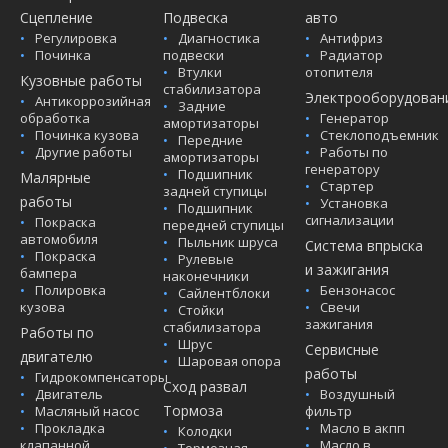
Сцепление
Подвеска
авто
Регулировка
Диагностика
Антифриз
Починка
подвески
Радиатор
Втулки
отопителя
Кузовные работы
стабилизатора
Электрооборудован
Антикоррозийная
Задние
обработка
Генератор
амортизаторы
Починка кузова
Стеклоподъемник
Передние
Другие работы
Работы по
амортизаторы
генератору
Подшипник
Малярные
Стартер
задней ступицы
работы
Установка
Подшипник
сигнализации
Покраска
передней ступицы
автомобиля
Пыльник шруса
Система впрыска
Покраска
Рулевые
и зажигания
бампера
наконечники
Полировка
Бензонасос
Сайлентблоки
кузова
Свечи
Стойки
зажигания
стабилизатора
Работы по
Шрус
Сервисные
двигателю
Шаровая опора
работы
Гидрокомпенсаторы
Сход развал
Двигатель
Воздушный
Тормоза
Масляный насос
фильтр
Прокладка
Масло в акпп
Колодки
клапанной
Масло в