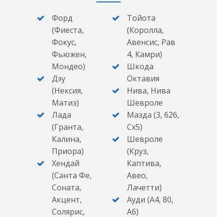
Форд
Тойота
(Фиеста,
(Королла,
Фокус,
Авенсис, Рав
Фьюжен,
4, Камри)
Мондео)
Шкода
Дэу
Октавия
(Нексия,
Нива, Нива
Матиз)
Шевроле
Лада
Мазда (3, 626,
(Гранта,
Сх5)
Калина,
Шевроле
Приора)
(Круз,
Хендай
Каптива,
(Санта Фе,
Авео,
Соната,
Лачетти)
Акцент,
Ауди (А4, 80,
Солярис,
А6)