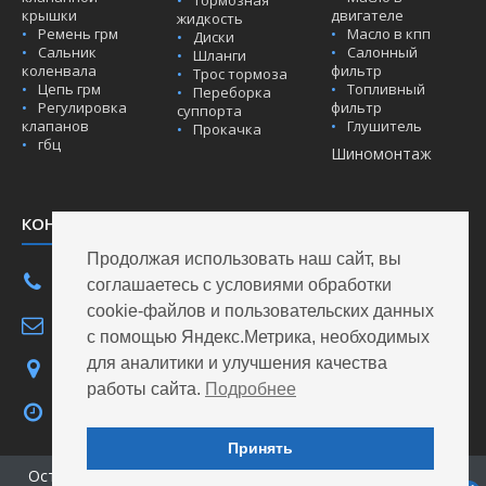
Тормозная
крышки
двигателе
жидкость
Ремень грм
Масло в кпп
Диски
Сальник
Салонный
Шланги
коленвала
фильтр
Трос тормоза
Цепь грм
Топливный
Переборка
Регулировка
фильтр
суппорта
клапанов
Глушитель
Прокачка
гбц
Шиномонтаж
КОНТАКТЫ
Продолжая использовать наш сайт, вы
8(903)696-03-99
соглашаетесь с условиями обработки
cookie-файлов и пользовательских данных
info@aw137.ru
с помощью Яндекс.Метрика, необходимых
для аналитики и улучшения качества
ул. Салтыкова-Щедрина 137
работы сайта.
Подробнее
Пн.-Пт. 09:00-19:00
Сб. 09:00-15:00
Принять
Вс. выходной
Оставь о нас отзыв на
2Gis
или
Автоточках
и получи