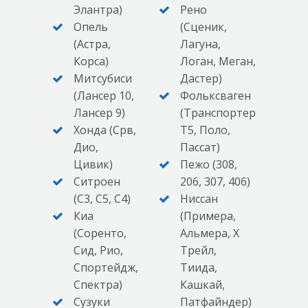
Элантра)
Рено
Опель
(Сценик,
(Астра,
Лагуна,
Корса)
Логан, Меган,
Митсубиси
Дастер)
(Лансер 10,
Фольксваген
Лансер 9)
(Транспортер
Хонда (Срв,
Т5, Поло,
Дио,
Пассат)
Цивик)
Пежо (308,
Ситроен
206, 307, 406)
(С3, С5, С4)
Ниссан
Киа
(Примера,
(Соренто,
Альмера, Х
Сид, Рио,
Трейл,
Спортейдж,
Тиида,
Спектра)
Кашкай,
Сузуки
Патфайндер)